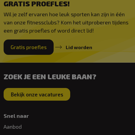
GRATIS PROEFLES!
Wil je zelf ervaren hoe leuk sporten kan zijn in één
van onze fitnessclubs? Kom het uitproberen tijdens
een gratis proefles of word direct lid!
Gratis proefles
Lid worden
ZOEK JE EEN LEUKE BAAN?
Bekijk onze vacatures
Snel naar
Aanbod