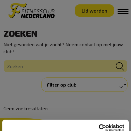
Lid worden
ZOEKEN
Niet gevonden wat je zocht? Neem contact op met jouw
club!
Geen zoekresultaten