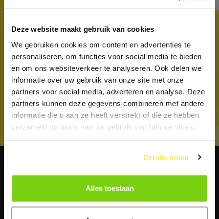
MEER DAN 20 GROEPSLESSEN
Deze website maakt gebruik van cookies
In onze groepslessen combineren we fysieke
We gebruiken cookies om content en advertenties te
activiteit met plezier, sociale interactie en
personaliseren, om functies voor social media te bieden
gezamenlijke motivatie. Kom eens meedoen!
en om ons websiteverkeer te analyseren. Ook delen we
informatie over uw gebruik van onze site met onze
Gratis proefles
partners voor social media, adverteren en analyse. Deze
partners kunnen deze gegevens combineren met andere
informatie die u aan ze heeft verstrekt of die ze hebben
Ontdek alle groepslessen
verzameld op basis van uw gebruik van hun services.
Details tonen
ZOEK JE EEN LEUKE BAAN?
Alles toestaan
Bekijk onze vacatures