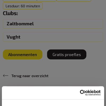
Lesduur: 60 minuten
Clubs:
Zaltbommel
Vught
Abonnementen
Gratis proefles
Terug naar overzicht