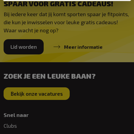
SPAAR VOOR GRATIS CADEAUS!
Bij iedere keer dat jij komt sporten spaar je fitpoints,
die kun je inwisselen voor leuke gratis cadeaus!
Waar wacht je nog op?
Lid worden
Meer informatie
ZOEK JE EEN LEUKE BAAN?
Bekijk onze vacatures
Snel naar
Clubs