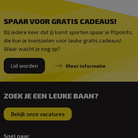
SPAAR VOOR GRATIS CADEAUS!
Bij iedere keer dat jij komt sporten spaar je fitpoints,
die kun je inwisselen voor leuke gratis cadeaus!
Waar wacht je nog op?
Lid worden
Meer informatie
ZOEK JE EEN LEUKE BAAN?
Bekijk onze vacatures
Snel naar