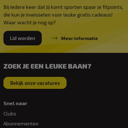
Bij iedere keer dat jij komt sporten spaar je fitpoints,
die kun je inwisselen voor leuke gratis cadeaus!
Waar wacht je nog op?
Lid worden
Meer informatie
ZOEK JE EEN LEUKE BAAN?
Bekijk onze vacatures
Snel naar
Clubs
Abonnementen