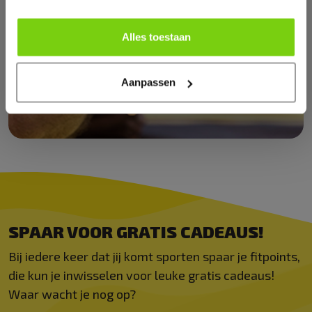
Alles toestaan
Aanpassen
SPAAR VOOR GRATIS CADEAUS!
Bij iedere keer dat jij komt sporten spaar je fitpoints,
die kun je inwisselen voor leuke gratis cadeaus!
Waar wacht je nog op?