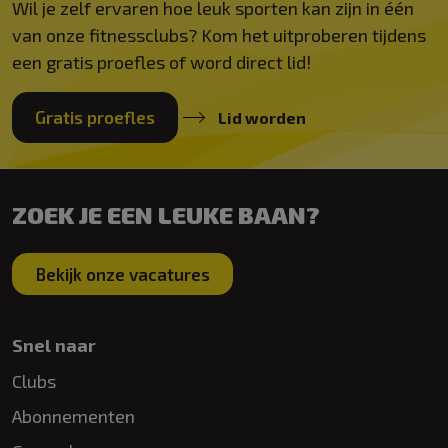
Wil je zelf ervaren hoe leuk sporten kan zijn in één
van onze fitnessclubs? Kom het uitproberen tijdens
een gratis proefles of word direct lid!
Gratis proefles
Lid worden
ZOEK JE EEN LEUKE BAAN?
Bekijk onze vacatures
Snel naar
Clubs
Abonnementen