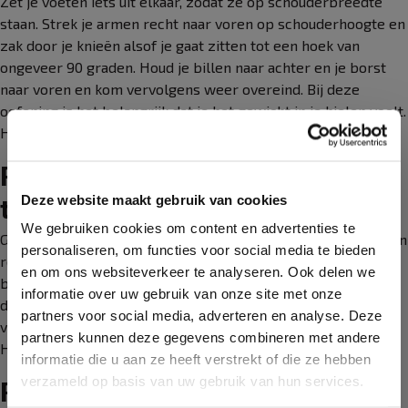
Zet je voeten iets uit elkaar, zodat ze op schouderbreedte
staan. Strek je armen recht naar voren op schouderhoogte en
zak door je knieën alsof je gaat zitten tot een hoek van
ongeveer 90 graden. Houd je billen naar achter en je borst
naar voren en kom vervolgens weer overeind. Bij deze
oefening is het belangrijk dat je het gewicht in je hielen voelt.
Herhaal deze oefening 10 tot 20 keer.
Push-ups (voor borst en
triceps)
Deze website maakt gebruik van cookies
We gebruiken cookies om content en advertenties te
Ga op je knieën zitten en zet je handen voor je op de grond, in
personaliseren, om functies voor social media te bieden
rechte lijn met je schouders. Houd je lichaam recht en je
en om ons websiteverkeer te analyseren. Ook delen we
buikspieren aangespannen. Zak langzaam naar de grond en
informatie over uw gebruik van onze site met onze
duw jezelf vervolgens weer omhoog. Indien dit te makkelijk
partners voor social media, adverteren en analyse. Deze
voor je is kun je een push-up op handen en voeten doen.
partners kunnen deze gegevens combineren met andere
Herhaal deze oefening 10 tot 20 keer.
informatie die u aan ze heeft verstrekt of die ze hebben
verzameld op basis van uw gebruik van hun services.
Plank (voor je core)