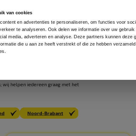
ementen
Groepslessen
Extra aanbod
Me
ik van cookies
ontent en advertenties te personaliseren, om functies voor soci
erkeer te analyseren. Ook delen we informatie over uw gebruik 
cial media, adverteren en analyse. Deze partners kunnen deze
ormatie die u aan ze heeft verstrekt of die ze hebben verzameld
es.
ten met een tiental vestigingen verspreid
 ruime openingstijden en een gevarieerd
n komen bij ons voor hun plezier,
; wij helpen iedereen graag met het
nd
Noord-Brabant