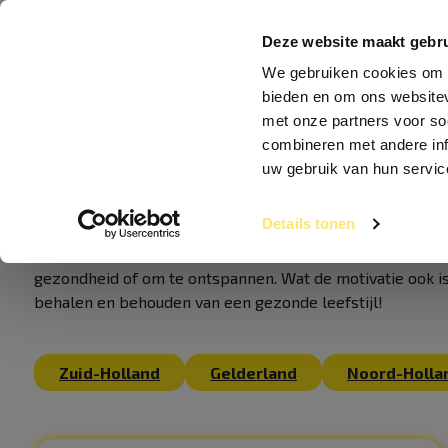
Clubs
Abonn
Deze website maakt gebru
We gebruiken cookies om c
bieden en om ons websitev
met onze partners voor so
ALLE VACATURES
combineren met andere inf
uw gebruik van hun servic
Fitnessclub Nederland is een vooruitstrevende fitnesske
Details tonen
door Nederland. Onze clubs hebben een huiselijke sfeer,
aanbod van fitnessapparatuur en groepslessen. Onze lede
gezondheid of om te ontspannen. Wat de motivatie ook is
behalen en behouden van een gezonde leefstijl!
Zuid-Holland
Gelderland
Noord-Holla