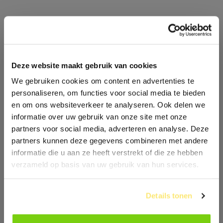
MAAK KENNIS MET JE
NIEUWE COLLEGA!
Deze website maakt gebruik van cookies
We gebruiken cookies om content en advertenties te
personaliseren, om functies voor social media te bieden
en om ons websiteverkeer te analyseren. Ook delen we
informatie over uw gebruik van onze site met onze
partners voor social media, adverteren en analyse. Deze
partners kunnen deze gegevens combineren met andere
informatie die u aan ze heeft verstrekt of die ze hebben
verzameld op basis van uw gebruik van hun services.
"ALS JE EEN SOCIALE BAAN ZOEKT EN EEN
PASSIE HEBT VOOR SPORT, DAN IS DIT ECHT
Details tonen
EEN GEWELDIGE PLEK OM TE WERKEN."
Fernand
, Fitnesscoach Fitnessclub Tiel