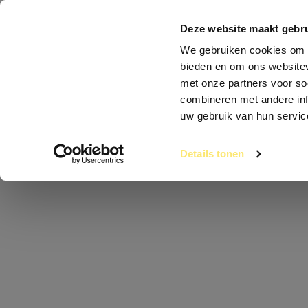
Clubs
Abonn
Deze website maakt gebru
We gebruiken cookies om c
bieden en om ons websitev
Fitnessclub Schagen
Aanbod
Lesr
met onze partners voor so
combineren met andere inf
uw gebruik van hun servic
LESROOSTER - SCH
Details tonen