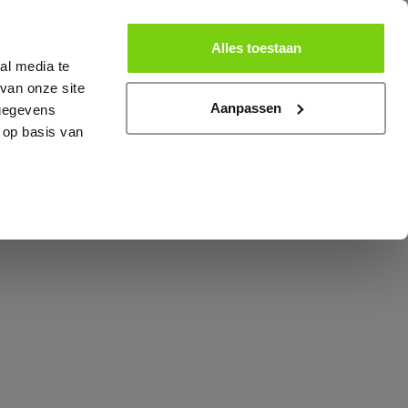
er
Lid worden
Alles toestaan
al media te
van onze site
Contact
Aanpassen
 gegevens
 op basis van