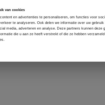
ementen
Groepslessen
Extra aanbod
Me
ik van cookies
ontent en advertenties te personaliseren, om functies voor soci
erkeer te analyseren. Ook delen we informatie over uw gebruik 
ooster
Tarieven
Sfeerimpressie
cial media, adverteren en analyse. Deze partners kunnen deze
ormatie die u aan ze heeft verstrekt of die ze hebben verzameld
es.
AGEN