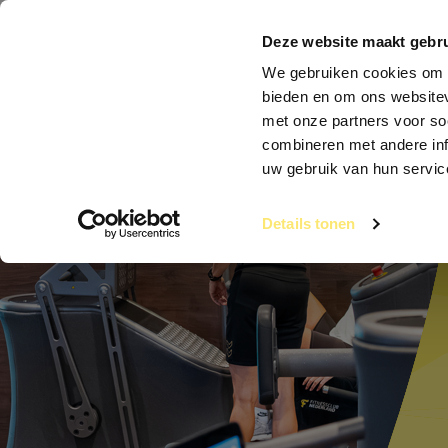
Clubs
Abonn
Deze website maakt gebru
We gebruiken cookies om c
bieden en om ons websitev
Fitnessclub Schagen
Aanbod
Lesr
met onze partners voor so
combineren met andere inf
uw gebruik van hun servic
Details tonen