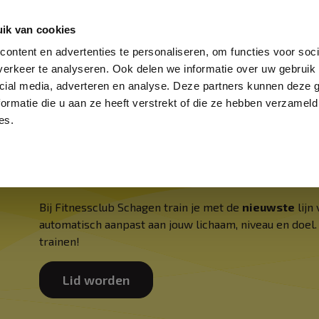
ementen
Groepslessen
Extra aanbod
Me
ik van cookies
ontent en advertenties te personaliseren, om functies voor soci
erkeer te analyseren. Ook delen we informatie over uw gebruik 
ooster
Tarieven
Sfeerimpressie
cial media, adverteren en analyse. Deze partners kunnen deze
ormatie die u aan ze heeft verstrekt of die ze hebben verzameld
NIEUWE EGYM-LIJN
es.
SCHAGEN
Bij Fitnessclub Schagen train je met de
nieuwste
lijn
automatisch aanpast aan jouw lichaam, niveau en doel
trainen!
Lid worden